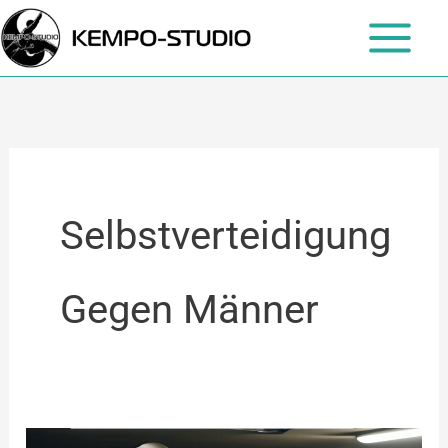
Zum
Inhalt
springen
Selbstverteidigung
Gegen Männer
Selbstverteidigung