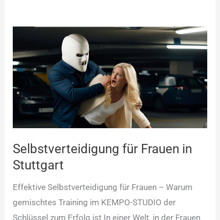
Selbstverteidigung
für
Frauen
in
Stuttgart
Selbstverteidigung für Frauen in
Stuttgart
Effektive Selbstverteidigung für Frauen – Warum
gemischtes Training im KEMPO-STUDIO der
Schlüssel zum Erfolg ist In einer Welt, in der Frauen