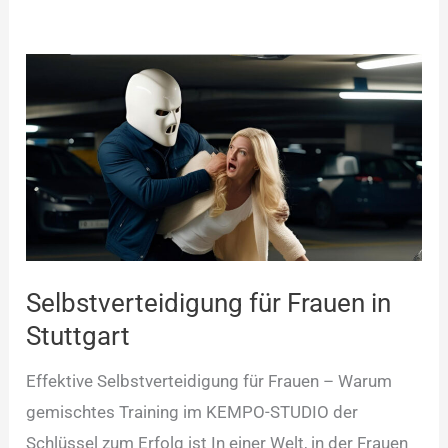
Selbstverteidigung
für
Frauen
in
Stuttgart
Selbstverteidigung für Frauen in
Stuttgart
Effektive Selbstverteidigung für Frauen – Warum
gemischtes Training im KEMPO-STUDIO der
Schlüssel zum Erfolg ist In einer Welt, in der Frauen